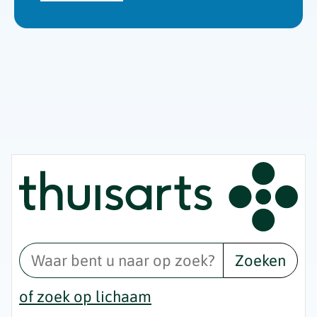
'Eigen
risico
gaat
onder
toekomstig
kabinet
omhoog'
op
Nationale
zorggids
Zoeken
of zoek op lichaam