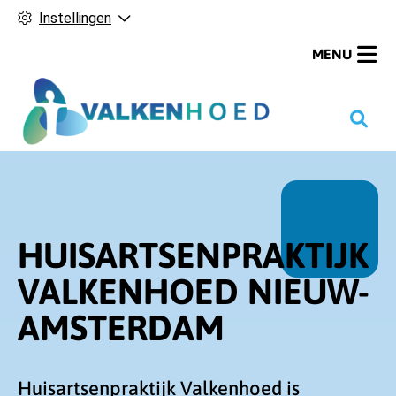
Instellingen
MENU
H
o
o
f
d
m
HUISARTSENPRAKTIJK
e
VALKENHOED
NIEUW-
n
u
AMSTERDAM
Huisartsenpraktijk Valkenhoed is