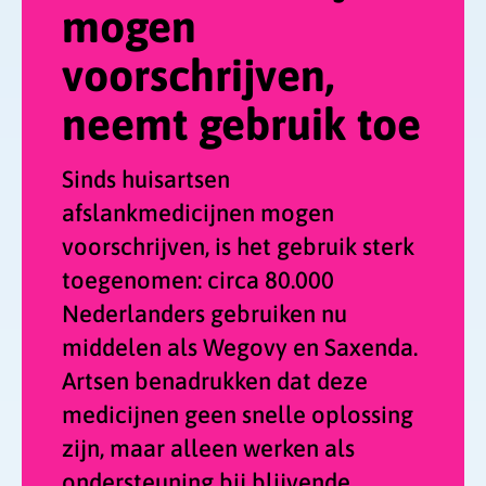
kijkt
mogen
dan
voorschrijven,
een
knobbeltje'
neemt gebruik toe
op
Gez
Sinds huisartsen
afslankmedicijnen mogen
voorschrijven, is het gebruik sterk
toegenomen: circa 80.000
Nederlanders gebruiken nu
middelen als Wegovy en Saxenda.
Artsen benadrukken dat deze
medicijnen geen snelle oplossing
zijn, maar alleen werken als
ondersteuning bij blijvende