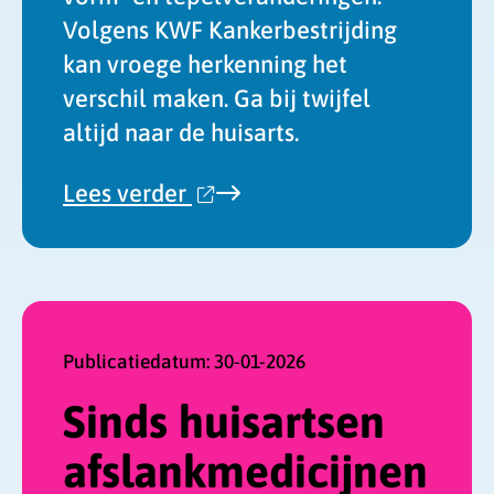
Volgens KWF Kankerbestrijding
kan vroege herkenning het
verschil maken. Ga bij twijfel
altijd naar de huisarts.
over
Lees verder
'Jong
en
alert:
hoe
je
borstkanker
Publicatiedatum:
30-01-2026
herkent
Sinds huisartsen
als
je
afslankmedicijnen
verder