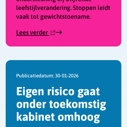
leefstijlverandering. Stoppen leidt
vaak tot gewichtstoename.
over
Lees verder
'Sinds
huisartsen
afslankmedicijnen
mogen
voorschrijven,
neemt
Publicatiedatum:
30-01-2026
gebruik
Eigen risico gaat
toe'
op
onder toekomstig
Nationale
zorggids
kabinet omhoog