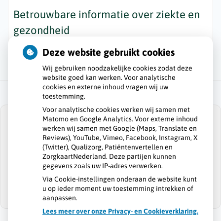
Betrouwbare informatie over ziekte en
gezondheid
Deze website gebruikt cookies
Wij gebruiken noodzakelijke cookies zodat deze
website goed kan werken. Voor analytische
cookies en externe inhoud vragen wij uw
toestemming.
Voor analytische cookies werken wij samen met
Matomo en Google Analytics. Voor externe inhoud
werken wij samen met Google (Maps, Translate en
Reviews), YouTube, Vimeo, Facebook, Instagram, X
(Twitter), Qualizorg, Patiëntenvertellen en
U heeft geen toestemming gegeven voor
ZorgkaartNederland. Deze partijen kunnen
externe inhoud
die nodig is om dit te
gegevens zoals uw IP-adres verwerken.
zien.
Via Cookie-instellingen onderaan de website kunt
Cookie-instellingen wijzigen
u op ieder moment uw toestemming intrekken of
aanpassen.
Lees meer over onze Privacy- en Cookieverklaring.