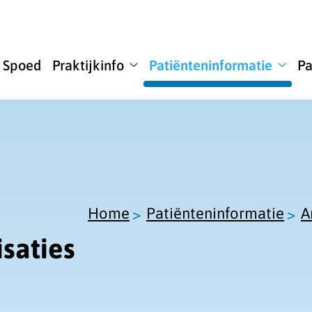
u
Spoed
Praktijkinfo
Patiënteninformatie
Pa
ome
Praktijkinfo
Patië
bmenu
submenu
subm
Home
Patiënteninformatie
A
saties