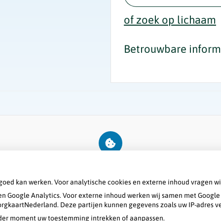
of zoek op lichaam
Betrouwbare informa
U heeft geen toestemming gegeven voor
externe inhoud
die nodig is om dit te
zien.
goed kan werken. Voor analytische cookies en externe inhoud vragen w
Cookie-instellingen wijzigen
n Google Analytics. Voor externe inhoud werken wij samen met Google 
 ZorgkaartNederland. Deze partijen kunnen gegevens zoals uw IP-adres v
ieder moment uw toestemming intrekken of aanpassen.