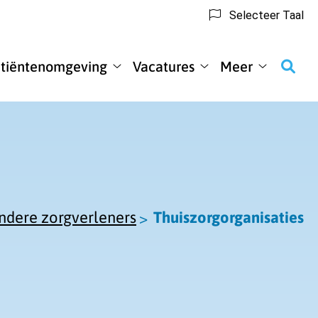
Selecteer Taal
tiëntenomgeving
Vacatures
Meer
nteninformatie
Patiëntenomgeving
Vacatures
Meer
enu
submenu
submenu
submenu
ndere zorgverleners
Thuiszorgorganisaties