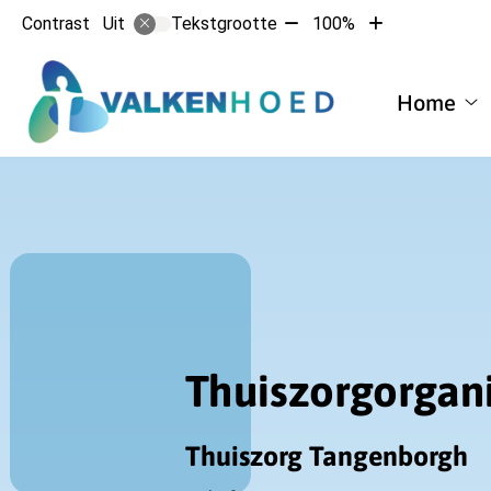
Tekst
Tekst
Contrast
Tekstgrootte
100%
Uit
verkleinen
vergroten
met
met
Hoofdmen
10%
10%
Home
H
su
Thuiszorgorgani
Thuiszorg Tangenborgh