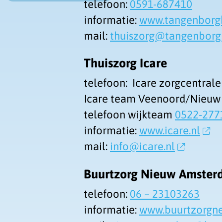
telefoon:
0591-687410
informatie:
www.tangenborgh
mail:
thuiszorg@tangenborg
Thuiszorg Icare
telefoon: Icare zorgcentral
Icare team Veenoord/Nieuw
telefoon wijkteam
0522-277
informatie:
www.icare.nl
mail:
info@icare.nl
Buurtzorg Nieuw Amste
telefoon:
06 – 23103263
informatie:
www.buurtzorgn