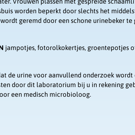
ter. Vrouwen plassen met gespreide schaamli
sbuis worden beperkt door slechts het middels
 wordt geremd door een schone urinebeker te g
N
jampotjes, fotorolkokertjes, groentepotjes of 
t de urine voor aanvullend onderzoek wordt 
ten door dit laboratorium bij u in rekening ge
door een medisch microbioloog.