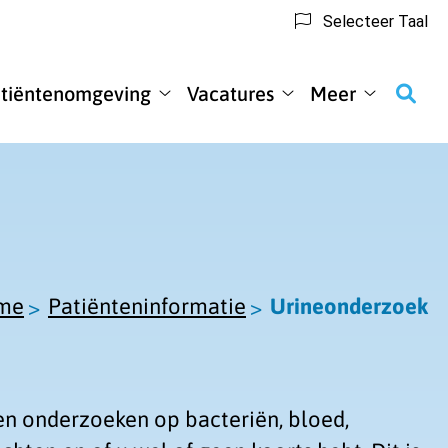
Selecteer Taal
tiëntenomgeving
Vacatures
Meer
nteninformatie
Patiëntenomgeving
Vacatures
Meer
enu
submenu
submenu
submenu
me
Patiënteninformatie
Urineonderzoek
ten onderzoeken op bacteriën, bloed,