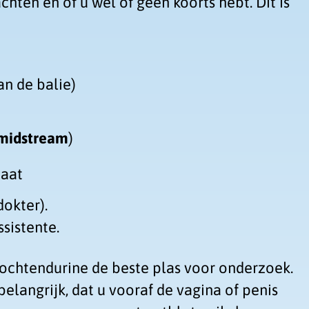
achten en of u wel of geen koorts hebt. Dit is
n de balie)
midstream
)
taat
dokter).
sistente.
ochtendurine de beste plas voor onderzoek.
elangrijk, dat u vooraf de vagina of penis