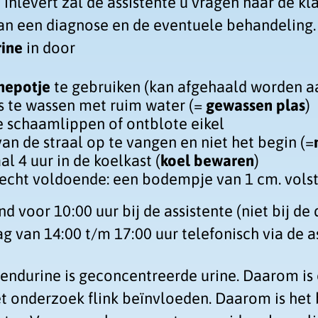
e inlevert zal de assistente u vragen naar de kl
van een diagnose en de eventuele behandeling.
rine
in door
inepotje
te gebruiken (kan afgehaald worden aa
is te wassen met ruim water (=
gewassen plas
)
e schaamlippen of ontblote eikel
an de straal op te vangen en niet het begin (=
 4 uur in de koelkast (
koel bewaren
)
 echt voldoende: een bodempje van 1 cm. vols
d voor 10:00 uur bij de assistente (niet bij de 
 van 14:00 t/m 17:00 uur telefonisch via de as
ndurine is geconcentreerde urine. Daarom is 
 onderzoek flink beïnvloeden. Daarom is het b