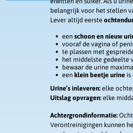
eiwitten en suiker. Als u urin
belangrijk voor het stellen 
Lever altijd eerste
ochtendu
een
schoon en nieuw ur
vooraf de vagina of pen
te plassen met gespreid
het middelste gedeelte v
bewaar de urine maximaal
een
klein beetje urine
is
Urine’s inleveren:
elke ochten
Uitslag opvragen:
elke middag
Achtergrondinformatie:
Ochte
Verontreinigingen kunnen het