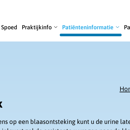
u
Spoed
Praktijkinfo
Patiënteninformatie
Pa
ome
Praktijkinfo
Patië
bmenu
submenu
subm
Ho
k
ns op een blaasontsteking kunt u de urine la