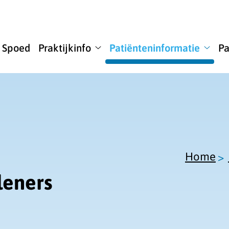
u
Spoed
Praktijkinfo
Patiënteninformatie
Pa
ome
Praktijkinfo
Patië
bmenu
submenu
subm
Home
leners