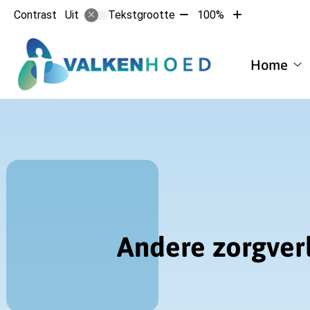
Tekst
Tekst
Contrast
Tekstgrootte
100%
Uit
verkleinen
vergroten
met
met
Hoofdmen
10%
10%
Home
H
su
Andere zorgver