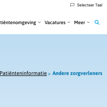
Selecteer Taal
tiëntenomgeving
Vacatures
Meer
nteninformatie
Patiëntenomgeving
Vacatures
Meer
enu
submenu
submenu
submenu
Patiënteninformatie
Andere zorgverleners