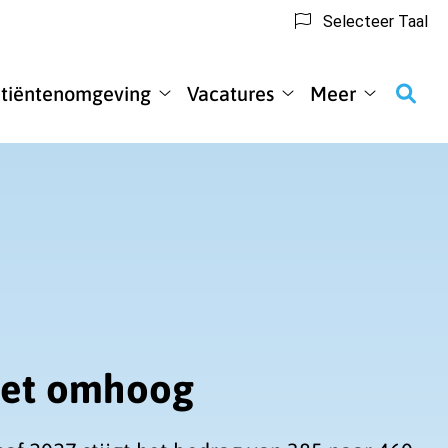
Selecteer Taal
tiëntenomgeving
Vacatures
Meer
nteninformatie
Patiëntenomgeving
Vacatures
Meer
enu
submenu
submenu
submenu
inet omhoog