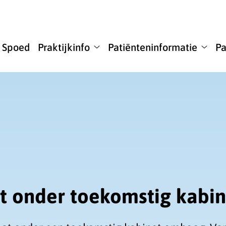
u
Spoed
Praktijkinfo
Patiënteninformatie
Pa
ome
Praktijkinfo
Patië
bmenu
submenu
subm
aat onder toekomstig kab