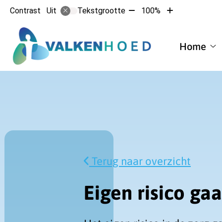
Tekst
Tekst
Contrast
Tekstgrootte
100%
Uit
verkleinen
vergroten
met
met
Hoofdmen
10%
10%
Home
H
su
Terug naar overzicht
Eigen risico g