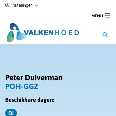
Instellingen
MENU
H
o
o
f
d
m
Peter Duiverman
e
n
POH-GGZ
u
Beschikbare dagen:
Di