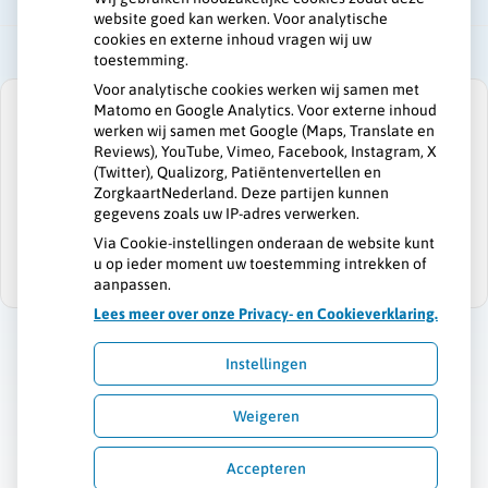
website goed kan werken. Voor analytische
cookies en externe inhoud vragen wij uw
toestemming.
Voor analytische cookies werken wij samen met
Matomo en Google Analytics. Voor externe inhoud
werken wij samen met Google (Maps, Translate en
Reviews), YouTube, Vimeo, Facebook, Instagram, X
(Twitter), Qualizorg, Patiëntenvertellen en
U heeft geen toestemming gegeven voor
ZorgkaartNederland. Deze partijen kunnen
externe inhoud
die nodig is om dit te
gegevens zoals uw IP-adres verwerken.
zien.
Via Cookie-instellingen onderaan de website kunt
Cookie-instellingen wijzigen
u op ieder moment uw toestemming intrekken of
aanpassen.
Lees meer over onze Privacy- en Cookieverklaring.
Instellingen
Uw Zorg Online
|
Beheer
Weigeren
Bezoek
Bezoek
onze
onze
Privacy verklaring
|
Cookie-instellingen
|
Voorwaarden
facebook
Instagram
Accepteren
pagina
pagina